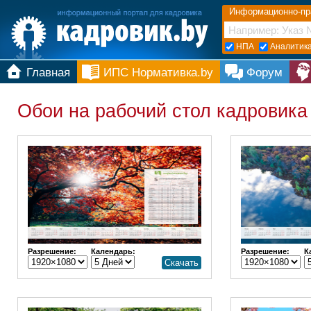
Информационно-пр
НПА
Аналитик
Главная
ИПС Нормативка.by
Форум
Обои на рабочий стол кадровика
Разрешение:
Календарь:
Разрешение:
К
Скачать