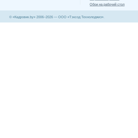
Обои на рабочий стол
© «Кадровик.by» 2006–2026 — ООО «Тэксод Технолоджиз».