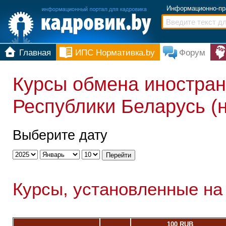
Информационно-пр
Главная
ИПС Нормативка.by
Форум
Курсы обмена иностран
Республики Беларусь (
Выберите дату
Курсы, установленные на
100 RUB