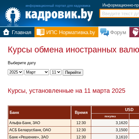
Информационно-пр
Главная
ИПС Нормативка.by
Форум
Курсы обмена иностранных валют
Выберите дату
Курсы, установленные на 11 марта 2025
USD
Банк
Время
покупка
Альфа-Банк, ЗАО
12:30
3,1620
АСБ Беларусбанк, ОАО
12:30
3,1500
Банк «Решение», ЗАО
12:30
3,1610