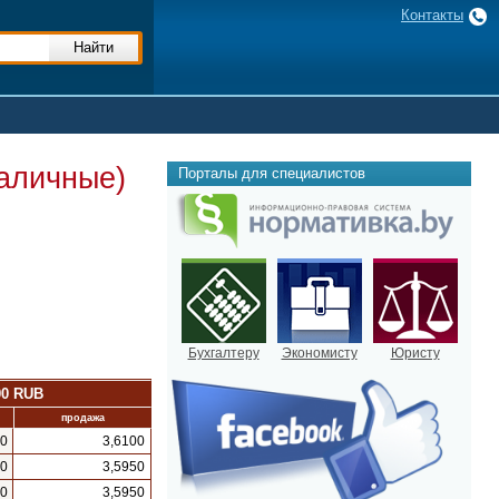
Контакты
наличные)
Порталы для специалистов
Бухгалтеру
Экономисту
Юристу
00 RUB
продажа
10
3,6100
00
3,5950
00
3,5950