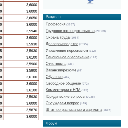
10
3,6000
00
3,6000
Разделы
00
3,6050
Профессия
00
3,6000
(3797)
Трудовое законодательство
50
3,5940
(29839)
Охрана труда
00
3,6000
(1684)
Делопроизводство
70
3,5930
(7395)
Управление персоналом
05
3,5930
(312)
Пенсионное обеспечение
00
3,6100
(174)
Отчетность
00
3,5900
(131)
Вакансии/резюме
50
3,5900
(68)
Обучение
00
3,6100
(467)
Свободное общение
00
3,6000
(972)
Комментарии к НПА
00
3,6100
(113)
Юридические вопросы
70
3,5930
(7038)
Обсуждаем вопрос
50
3,6000
(449)
Штатное расписание и зарплата
00
3,5870
(1616)
00
3,6000
Форум