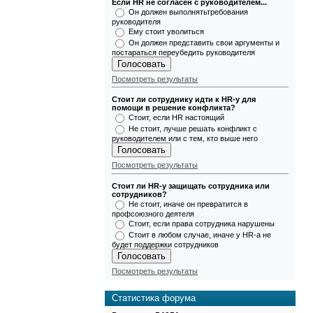
Если HR не согласен с руководителем...
Он должен выполнятьтребования
руководителя
Ему стоит уволиться
Он должен представить свои аргументы и
постараться переубедить руководителя
Посмотреть результаты
Стоит ли сотруднику идти к HR-у для
помощи в решение конфликта?
Стоит, если HR настоящий
Не стоит, лучше решать конфликт с
руководителем или с тем, кто выше него
Посмотреть результаты
Стоит ли HR-у защищать сотрудника или
сотрудников?
Не стоит, иначе он превратится в
профсоюзного деятеля
Стоит, если права сотрудника нарушены
Стоит в любом случае, иначе у HR-а не
будет поддержки сотрудников
Посмотреть результаты
Статистика форума