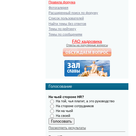
Правила форума
Фотогалерея
Расширенный поиск по форуму
Список пользователей
Найти темы без ответов
Темы по рейтингу
Темы по сообщениям
FAQ кадровика
Ответы на популярные вопросы
Голосование
На чьей стороне HR?
На той, чья платит, а это руководство
На стороне сотрудников
Ни на чьей
На своей
Посмотреть результаты