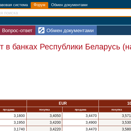
авовая система
Форум
Обмен документами
Вопрос-ответ
Обмен документами
 в банках Республики Беларусь (
EUR
1
продажа
покупка
продажа
покупка
3,1800
3,4050
3,4470
3,57
3,1950
3,4200
3,4900
3,53
3,1740
3,4220
3,4470
3,58