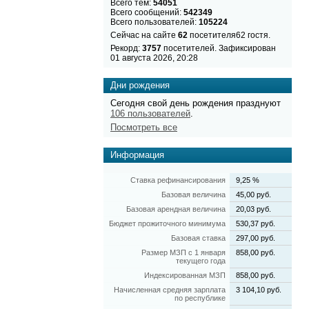
Всего тем:
54051
Всего сообщений:
542349
Всего пользователей:
105224
Сейчас на сайте
62
посетителя62 гостя.
Рекорд:
3757
посетителей. Зафиксирован
01 августа 2026, 20:28
Дни рождения
Сегодня свой день рождения празднуют
106 пользователей
.
Посмотреть все
Информация
Ставка рефинансирования
9,25 %
Базовая величина
45,00 руб.
Базовая арендная величина
20,03 руб.
Бюджет прожиточного минимума
530,37 руб.
Базовая ставка
297,00 руб.
Размер МЗП с 1 января
858,00 руб.
текущего года
Индексированная МЗП
858,00 руб.
Начисленная средняя зарплата
3 104,10 руб.
по республике