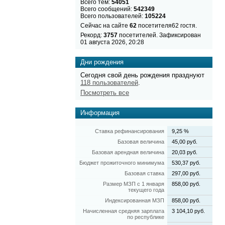
Всего тем:
54051
Всего сообщений:
542349
Всего пользователей:
105224
Сейчас на сайте
62
посетителя62 гостя.
Рекорд:
3757
посетителей. Зафиксирован
01 августа 2026, 20:28
Дни рождения
Сегодня свой день рождения празднуют
118 пользователей
.
Посмотреть все
Информация
Ставка рефинансирования
9,25 %
Базовая величина
45,00 руб.
Базовая арендная величина
20,03 руб.
Бюджет прожиточного минимума
530,37 руб.
Базовая ставка
297,00 руб.
Размер МЗП с 1 января
858,00 руб.
текущего года
Индексированная МЗП
858,00 руб.
Начисленная средняя зарплата
3 104,10 руб.
по республике