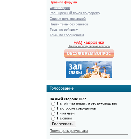
Правила форума
Фотогалерея
Расширенный поиск по форуму
Список пользователей
Найти темы без ответов
Темы по рейтингу
Темы по сообщениям
FAQ кадровика
Ответы на популярные вопросы
Голосование
На чьей стороне HR?
На той, чья платит, а это руководство
На стороне сотрудников
Ни на чьей
На своей
Посмотреть результаты