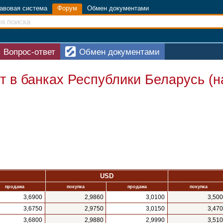
авовая система
Форум
Обмен документами
Вопрос-ответ
Обмен документами
 в банках Республики Беларусь (
USD
продажа
покупка
продажа
покупка
3,6900
2,9860
3,0100
3,50
3,6750
2,9750
3,0150
3,47
3,6800
2,9880
2,9990
3,51