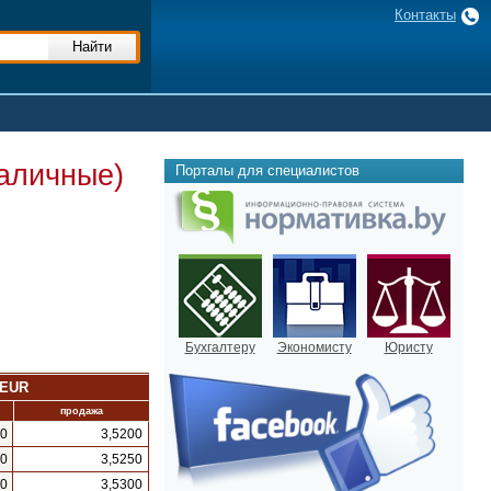
Контакты
наличные)
Порталы для специалистов
Бухгалтеру
Экономисту
Юристу
EUR
продажа
00
3,5200
00
3,5250
00
3,5300