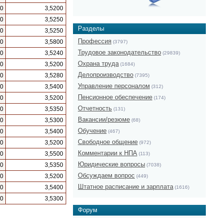
10
3,5200
50
3,5250
Разделы
50
3,5250
Профессия
00
3,5800
(3797)
Трудовое законодательство
00
3,5240
(29839)
Охрана труда
50
3,5200
(1684)
Делопроизводство
50
3,5280
(7395)
Управление персоналом
50
3,5400
(312)
Пенсионное обеспечение
00
3,5200
(174)
Отчетность
00
3,5350
(131)
Вакансии/резюме
00
3,5300
(68)
Обучение
00
3,5400
(467)
Свободное общение
00
3,5200
(972)
Комментарии к НПА
00
3,5500
(113)
Юридические вопросы
50
3,5350
(7038)
Обсуждаем вопрос
00
3,5200
(449)
Штатное расписание и зарплата
00
3,5400
(1616)
00
3,5300
Форум