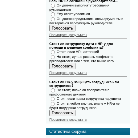
Если HR не согласен с руководителем...
Он должен выполнятьтребования
руководителя
Ему стоит уволиться
Он должен представить свои аргументы и
постараться переубедить руководителя
Посмотреть результаты
Стоит ли сотруднику идти к HR-у для
помощи в решение конфликта?
Стоит, если HR настоящий
Не стоит, лучше решать конфликт с
руководителем или с тем, кто выше него
Посмотреть результаты
Стоит ли HR-у защищать сотрудника или
сотрудников?
Не стоит, иначе он превратится в
профсоюзного деятеля
Стоит, если права сотрудника нарушены
Стоит в любом случае, иначе у HR-а не
будет поддержки сотрудников
Посмотреть результаты
Статистика форума