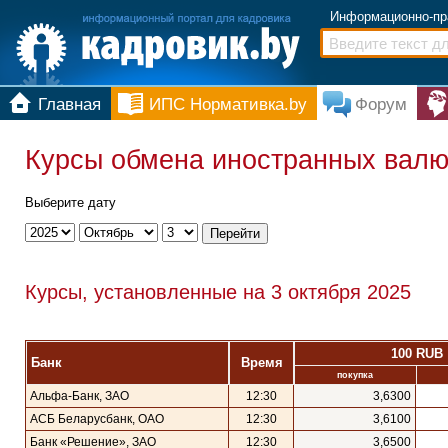
Информационно-пр
Главная
ИПС Нормативка.by
Форум
Курсы обмена иностранных валют
Выберите дату
Курсы, установленные на 3 октября 2025
100 RUB
Банк
Время
покупка
Альфа-Банк, ЗАО
12:30
3,6300
АСБ Беларусбанк, ОАО
12:30
3,6100
Банк «Решение», ЗАО
12:30
3,6500