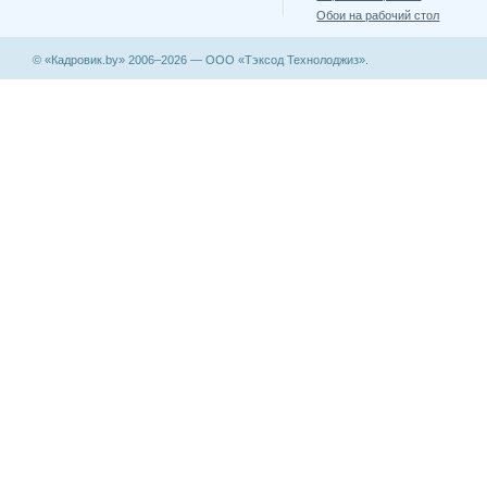
Обои на рабочий стол
© «Кадровик.by» 2006–2026 — ООО «Тэксод Технолоджиз».