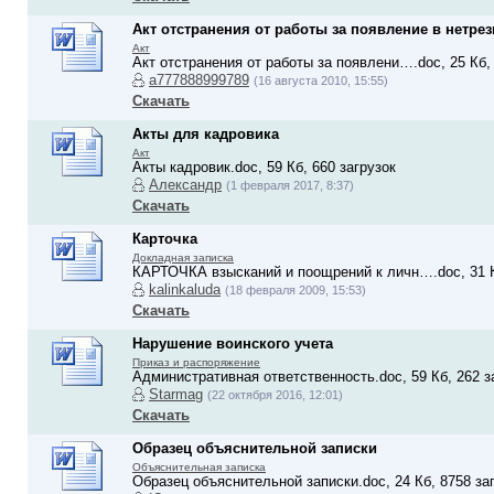
Акт отстранения от работы за появление в нетре
Акт
Акт отстранения от работы за появлени….doc, 25 Кб,
a777888999789
(16 августа 2010, 15:55)
Скачать
Акты для кадровика
Акт
Акты кадровик.doc, 59 Кб, 660 загрузок
Александр
(1 февраля 2017, 8:37)
Скачать
Карточка
Докладная записка
КАРТОЧКА взысканий и поощрений к личн….doc, 31 К
kalinkaluda
(18 февраля 2009, 15:53)
Скачать
Нарушение воинского учета
Приказ и распоряжение
Административная ответственность.doc, 59 Кб, 262 з
Starmag
(22 октября 2016, 12:01)
Скачать
Образец объяснительной записки
Объяснительная записка
Образец объяснительной записки.doc, 24 Кб, 8758 за