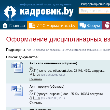
Информационно-пр
Главная
ИПС Нормативка.by
Форум
Оформление дисциплинарных в
Подразделы:
Акт
(9)
Докладная записка
(1)
Объяснительная записка
(1)
Приказ
Список документов:
Акт - алк.опьянение (образец)
Акт
АКТ (пьянство, образец).doc, 27 Кб, 4291 загрузка
Li-Lu
(16 мая 2008, 7:31)
Скачать
Акт - прогул (образец)
Акт
АКТ (прогул, образец).doc, 25 Кб, 16364 загрузки
Li-Lu
(16 мая 2008, 7:31)
Скачать
акт о прогуле