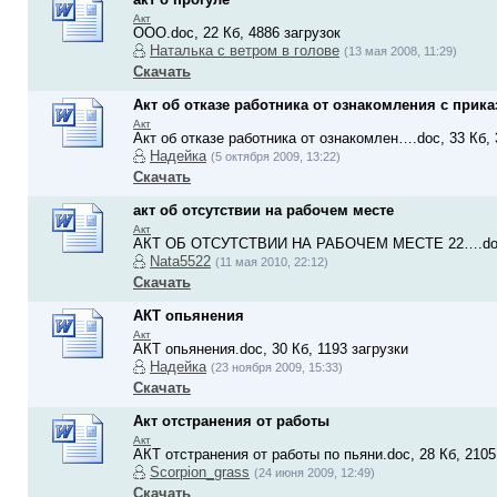
Акт
ООО.doc, 22 Кб, 4886 загрузок
Наталька с ветром в голове
(13 мая 2008, 11:29)
Скачать
Акт об отказе работника от ознакомления с прик
Акт
Акт об отказе работника от ознакомлен….doc, 33 Кб, 
Надейка
(5 октября 2009, 13:22)
Скачать
акт об отсутствии на рабочем месте
Акт
АКТ ОБ ОТСУТСТВИИ НА РАБОЧЕМ МЕСТЕ 22….doc, 
Nata5522
(11 мая 2010, 22:12)
Скачать
АКТ опьянения
Акт
АКТ опьянения.doc, 30 Кб, 1193 загрузки
Надейка
(23 ноября 2009, 15:33)
Скачать
Акт отстранения от работы
Акт
АКТ отстранения от работы по пьяни.doc, 28 Кб, 2105
Scorpion_grass
(24 июня 2009, 12:49)
Скачать