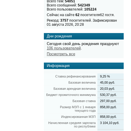
Всего тем:
54051
Всего сообщений:
542349
Всего пользователей:
105224
Сейчас на сайте
62
посетителя62 гостя.
Рекорд:
3757
посетителей. Зафиксирован
01 августа 2026, 20:28
Дни рождения
Сегодня свой день рождения празднуют
106 пользователей
.
Посмотреть все
Информация
Ставка рефинансирования
9,25 %
Базовая величина
45,00 руб.
Базовая арендная величина
20,03 руб.
Бюджет прожиточного минимума
530,37 руб.
Базовая ставка
297,00 руб.
Размер МЗП с 1 января
858,00 руб.
текущего года
Индексированная МЗП
858,00 руб.
Начисленная средняя зарплата
3 104,10 руб.
по республике