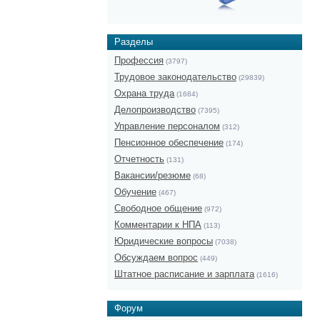
Разделы
Профессия
(3797)
Трудовое законодательство
(29839)
Охрана труда
(1684)
Делопроизводство
(7395)
Управление персоналом
(312)
Пенсионное обеспечение
(174)
Отчетность
(131)
Вакансии/резюме
(68)
Обучение
(467)
Свободное общение
(972)
Комментарии к НПА
(113)
Юридические вопросы
(7038)
Обсуждаем вопрос
(449)
Штатное расписание и зарплата
(1616)
Форум