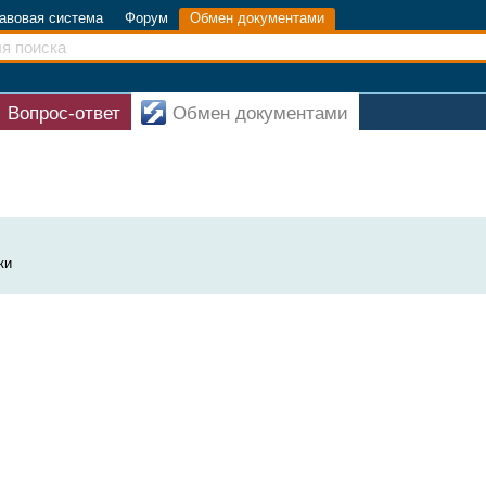
авовая система
Форум
Обмен документами
Вопрос-ответ
Обмен документами
ки