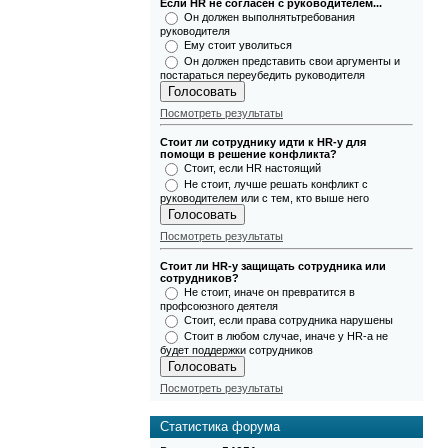
Если HR не согласен с руководителем...
Он должен выполнятьтребования
руководителя
Ему стоит уволиться
Он должен представить свои аргументы и
постараться переубедить руководителя
Посмотреть результаты
Стоит ли сотруднику идти к HR-у для
помощи в решение конфликта?
Стоит, если HR настоящий
Не стоит, лучше решать конфликт с
руководителем или с тем, кто выше него
Посмотреть результаты
Стоит ли HR-у защищать сотрудника или
сотрудников?
Не стоит, иначе он превратится в
профсоюзного деятеля
Стоит, если права сотрудника нарушены
Стоит в любом случае, иначе у HR-а не
будет поддержки сотрудников
Посмотреть результаты
Статистика форума