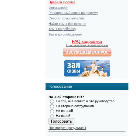
Правила форума
Фотогалерея
Расширенный поиск по форуму
Список пользователей
Найти темы без ответов
Темы по рейтингу
Темы по сообщениям
FAQ кадровика
Ответы на популярные вопросы
Голосование
На чьей стороне HR?
На той, чья платит, а это руководство
На стороне сотрудников
Ни на чьей
На своей
Посмотреть результаты