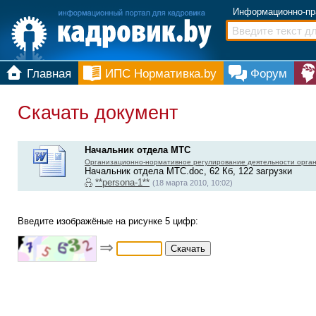
Информационно-пр
Главная
ИПС Нормативка.by
Форум
Скачать документ
Начальник отдела МТС
Организационно-нормативное регулирование деятельности орга
Начальник отдела МТС.doc, 62 Кб, 122 загрузки
**persona-1**
(18 марта 2010, 10:02)
Введите изображёные на рисунке 5 цифр:
⇒