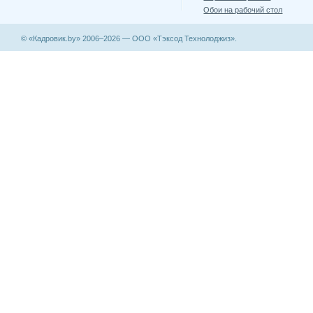
Обои на рабочий стол
© «Кадровик.by» 2006–2026 — ООО «Тэксод Технолоджиз».