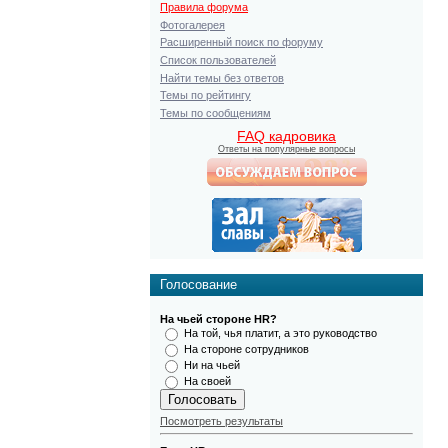
Правила форума
Фотогалерея
Расширенный поиск по форуму
Список пользователей
Найти темы без ответов
Темы по рейтингу
Темы по сообщениям
FAQ кадровика
Ответы на популярные вопросы
Голосование
На чьей стороне HR?
На той, чья платит, а это руководство
На стороне сотрудников
Ни на чьей
На своей
Посмотреть результаты