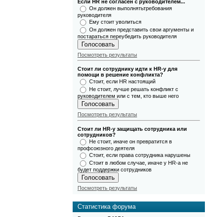
Если HR не согласен с руководителем...
Он должен выполнятьтребования
руководителя
Ему стоит уволиться
Он должен представить свои аргументы и
постараться переубедить руководителя
Посмотреть результаты
Стоит ли сотруднику идти к HR-у для
помощи в решение конфликта?
Стоит, если HR настоящий
Не стоит, лучше решать конфликт с
руководителем или с тем, кто выше него
Посмотреть результаты
Стоит ли HR-у защищать сотрудника или
сотрудников?
Не стоит, иначе он превратится в
профсоюзного деятеля
Стоит, если права сотрудника нарушены
Стоит в любом случае, иначе у HR-а не
будет поддержки сотрудников
Посмотреть результаты
Статистика форума