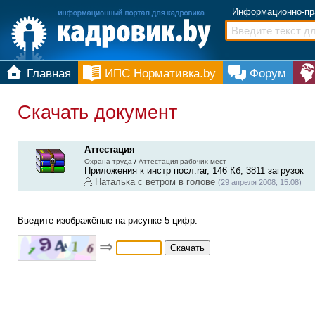
Информационно-пр
Главная
ИПС Нормативка.by
Форум
Скачать документ
Аттестация
Охрана труда
/
Аттестация рабочих мест
Приложения к инстр посл.rar, 146 Кб, 3811 загрузок
Наталька с ветром в голове
(29 апреля 2008, 15:08)
Введите изображёные на рисунке 5 цифр:
⇒