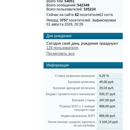
Всего тем:
54051
Всего сообщений:
542349
Всего пользователей:
105224
Сейчас на сайте
62
посетителя62 гостя.
Рекорд:
3757
посетителей. Зафиксирован
01 августа 2026, 20:28
Дни рождения
Сегодня свой день рождения празднуют
124 пользователя
.
Посмотреть все
Информация
Ставка рефинансирования
9,25 %
Базовая величина
45,00 руб.
Базовая арендная величина
20,03 руб.
Бюджет прожиточного минимума
530,37 руб.
Базовая ставка
297,00 руб.
Размер МЗП с 1 января
858,00 руб.
текущего года
Индексированная МЗП
858,00 руб.
Начисленная средняя зарплата
3 104,10 руб.
по республике