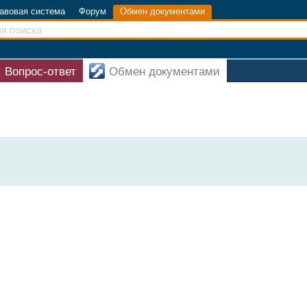
авовая система
Форум
Обмен документами
Вопрос-ответ
Обмен документами