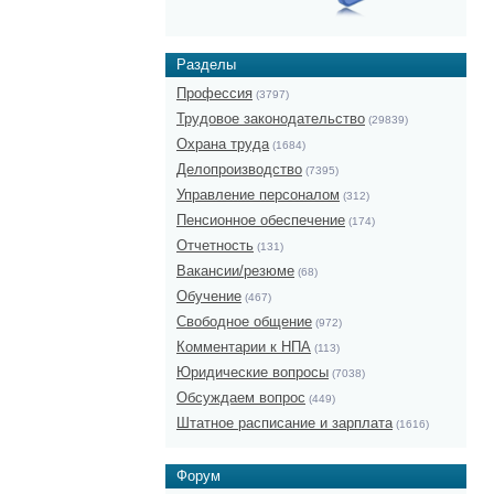
Разделы
Профессия
(3797)
Трудовое законодательство
(29839)
Охрана труда
(1684)
Делопроизводство
(7395)
Управление персоналом
(312)
Пенсионное обеспечение
(174)
Отчетность
(131)
Вакансии/резюме
(68)
Обучение
(467)
Свободное общение
(972)
Комментарии к НПА
(113)
Юридические вопросы
(7038)
Обсуждаем вопрос
(449)
Штатное расписание и зарплата
(1616)
Форум