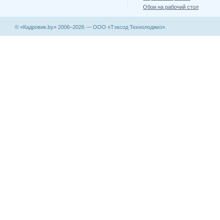
Обои на рабочий стол
© «Кадровик.by» 2006–2026 — ООО «Тэксод Технолоджиз».