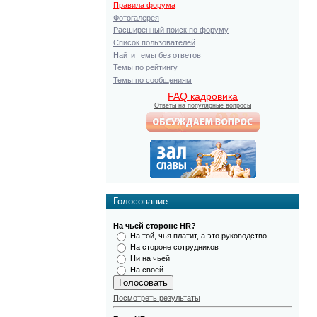
Правила форума
Фотогалерея
Расширенный поиск по форуму
Список пользователей
Найти темы без ответов
Темы по рейтингу
Темы по сообщениям
FAQ кадровика
Ответы на популярные вопросы
Голосование
На чьей стороне HR?
На той, чья платит, а это руководство
На стороне сотрудников
Ни на чьей
На своей
Посмотреть результаты