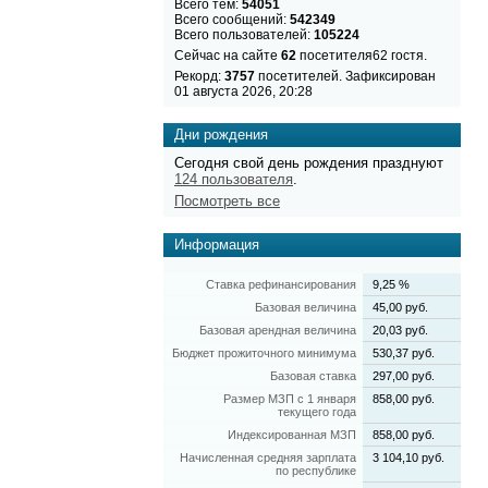
Всего тем:
54051
Всего сообщений:
542349
Всего пользователей:
105224
Сейчас на сайте
62
посетителя62 гостя.
Рекорд:
3757
посетителей. Зафиксирован
01 августа 2026, 20:28
Дни рождения
Сегодня свой день рождения празднуют
124 пользователя
.
Посмотреть все
Информация
Ставка рефинансирования
9,25 %
Базовая величина
45,00 руб.
Базовая арендная величина
20,03 руб.
Бюджет прожиточного минимума
530,37 руб.
Базовая ставка
297,00 руб.
Размер МЗП с 1 января
858,00 руб.
текущего года
Индексированная МЗП
858,00 руб.
Начисленная средняя зарплата
3 104,10 руб.
по республике