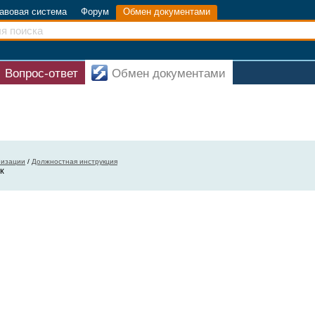
авовая система
Форум
Обмен документами
Вопрос-ответ
Обмен документами
низации
/
Должностная инструкция
к