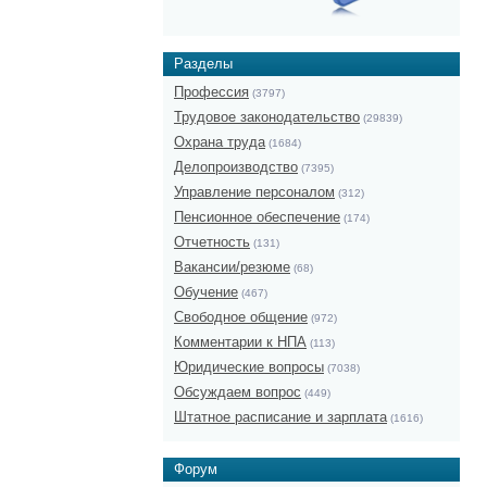
Разделы
Профессия
(3797)
Трудовое законодательство
(29839)
Охрана труда
(1684)
Делопроизводство
(7395)
Управление персоналом
(312)
Пенсионное обеспечение
(174)
Отчетность
(131)
Вакансии/резюме
(68)
Обучение
(467)
Свободное общение
(972)
Комментарии к НПА
(113)
Юридические вопросы
(7038)
Обсуждаем вопрос
(449)
Штатное расписание и зарплата
(1616)
Форум