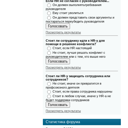
Если HR не согласен с руководителем...
Он должен выполнятьтребования
руководителя
Ему стоит уволиться
Он должен представить свои аргументы и
постараться переубедить руководителя
Посмотреть результаты
Стоит ли сотруднику идти к HR-у для
помощи в решение конфликта?
Стоит, если HR настоящий
Не стоит, лучше решать конфликт с
руководителем или с тем, кто выше него
Посмотреть результаты
Стоит ли HR-у защищать сотрудника или
сотрудников?
Не стоит, иначе он превратится в
профсоюзного деятеля
Стоит, если права сотрудника нарушены
Стоит в любом случае, иначе у HR-а не
будет поддержки сотрудников
Посмотреть результаты
Статистика форума