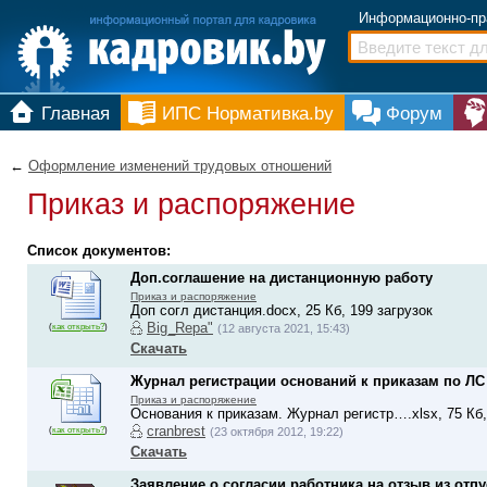
Информационно-пр
Главная
ИПС Нормативка.by
Форум
←
Оформление изменений трудовых отношений
Приказ и распоряжение
Список документов:
Доп.соглашение на дистанционную работу
Приказ и распоряжение
Доп согл дистанция.docx, 25 Кб, 199 загрузок
Big_Repa"
(
как открыть?
)
(12 августа 2021, 15:43)
Скачать
Журнал регистрации оснований к приказам по ЛС
Приказ и распоряжение
Основания к приказам. Журнал регистр….xlsx, 75 Кб,
cranbrest
(
как открыть?
)
(23 октября 2012, 19:22)
Скачать
Заявление о согласии работника на отзыв из отпу