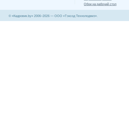
Обои на рабочий стол
© «Кадровик.by» 2006–2026 — ООО «Тэксод Технолоджиз».