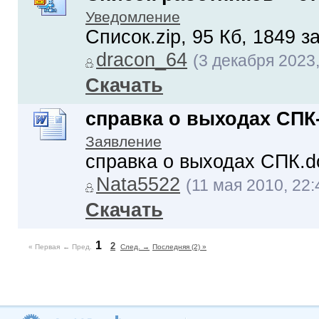
Уведомление
Список.zip, 95 Кб, 1849 з
dracon_64
(3 декабря 2023,
Скачать
справка о выходах СПК
Заявление
справка о выходах СПК.do
Nata5522
(11 мая 2010, 22:
Скачать
1
2
« Первая
← Пред.
След. →
Последняя (2) »