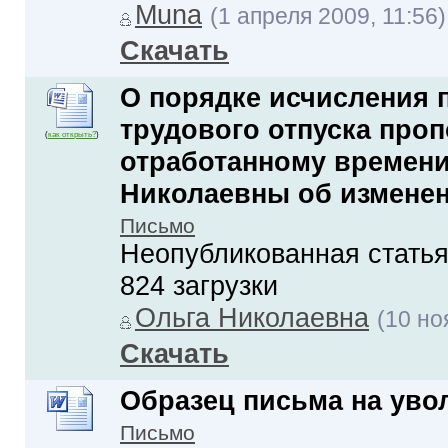
Muna
(1 апреля 2009, 11:56)
Скачать
О порядке исчисления 
трудового отпуска про
(
как открыть?
)
отработанному времени
Николаевны об изменени
Письмо
Неопубликованная статья
824 загрузки
Ольга Николаевна
(10 но
Скачать
Образец письма на уво
Письмо