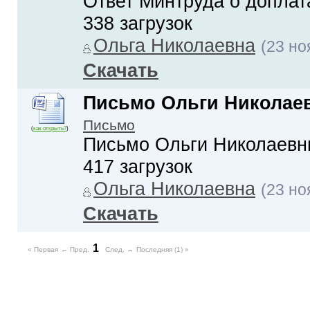
Ответ Минтруда о доплат
338 загрузок
Ольга Николаевна
(23 но
Скачать
Письмо Ольги Николаев
Письмо
(
как открыть?
)
Письмо Ольги Николаевны
417 загрузок
Ольга Николаевна
(23 но
Скачать
1
« Первая
← Пред.
След. →
Последняя (1) »