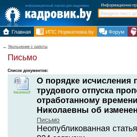
Информационно-пр
Главная
ИПС Нормативка.by
Форум
←
Увольнение с работы
Письмо
Список документов:
О порядке исчисления 
трудового отпуска про
(
как открыть?
)
отработанному времени
Николаевны об изменени
Письмо
Неопубликованная статья