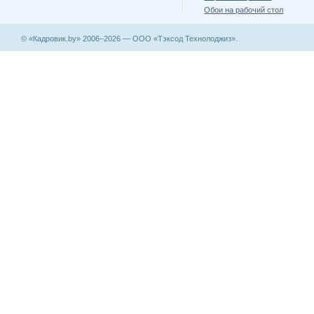
Обои на рабочий стол
© «Кадровик.by» 2006–2026 — ООО «Тэксод Технолоджиз».