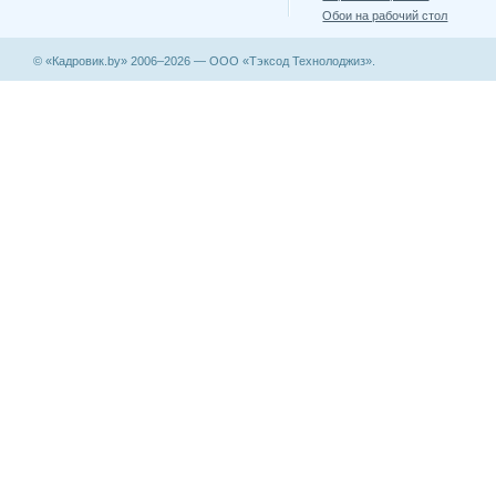
Обои на рабочий стол
© «Кадровик.by» 2006–2026 — ООО «Тэксод Технолоджиз».