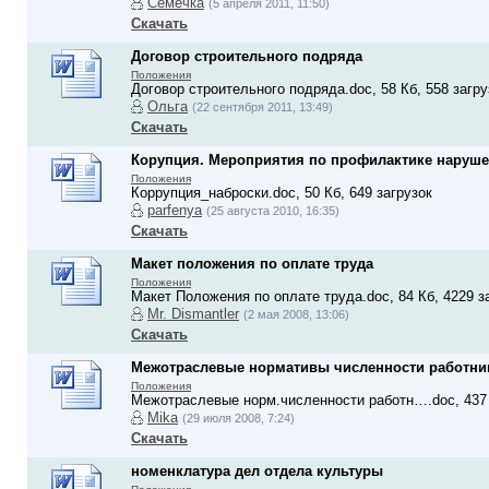
Семечка
(5 апреля 2011, 11:50)
Скачать
Договор строительного подряда
Положения
Договор строительного подряда.doc, 58 Кб, 558 загру
Ольга
(22 сентября 2011, 13:49)
Скачать
Корупция. Мероприятия по профилактике наруше
Положения
Коррупция_наброски.doc, 50 Кб, 649 загрузок
parfenya
(25 августа 2010, 16:35)
Скачать
Макет положения по оплате труда
Положения
Макет Положения по оплате труда.doc, 84 Кб, 4229 з
Mr. Dismantler
(2 мая 2008, 13:06)
Скачать
Межотраслевые нормативы численности работни
Положения
Межотраслевые норм.численности работн….doc, 437 
Mika
(29 июля 2008, 7:24)
Скачать
номенклатура дел отдела культуры