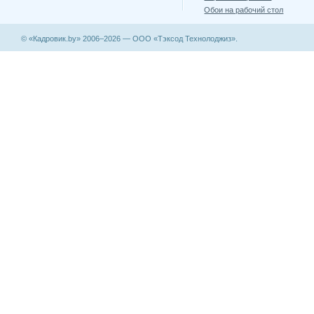
Обои на рабочий стол
© «Кадровик.by» 2006–2026 — ООО «Тэксод Технолоджиз».