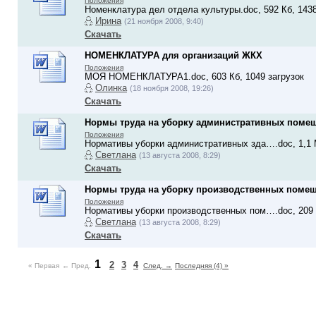
Положения
Номенклатура дел отдела культуры.doc, 592 Кб, 1438
Ирина
(21 ноября 2008, 9:40)
Скачать
НОМЕНКЛАТУРА для организаций ЖКХ
Положения
МОЯ НОМЕНКЛАТУРА1.doc, 603 Кб, 1049 загрузок
Олинка
(18 ноября 2008, 19:26)
Скачать
Нормы труда на уборку административных поме
Положения
Нормативы уборки административных зда….doc, 1,1 М
Светлана
(13 августа 2008, 8:29)
Скачать
Нормы труда на уборку производственных поме
Положения
Нормативы уборки производственных пом….doc, 209 К
Светлана
(13 августа 2008, 8:29)
Скачать
1
2
3
4
« Первая
← Пред.
След. →
Последняя (4) »