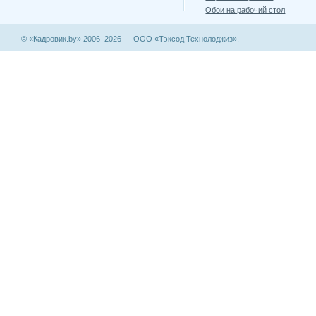
Обои на рабочий стол
© «Кадровик.by» 2006–2026 — ООО «Тэксод Технолоджиз».