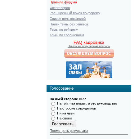
Правила форума
Фотогалерея
Расширенный поиск по форуму
Список пользователей
Найти темы без ответов
Темы по рейтингу
Темы по сообщениям
FAQ кадровика
Ответы на популярные вопросы
Голосование
На чьей стороне HR?
На той, чья платит, а это руководство
На стороне сотрудников
Ни на чьей
На своей
Посмотреть результаты