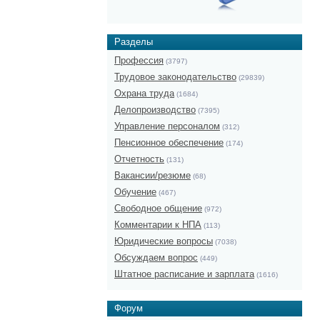
Разделы
Профессия
(3797)
Трудовое законодательство
(29839)
Охрана труда
(1684)
Делопроизводство
(7395)
Управление персоналом
(312)
Пенсионное обеспечение
(174)
Отчетность
(131)
Вакансии/резюме
(68)
Обучение
(467)
Свободное общение
(972)
Комментарии к НПА
(113)
Юридические вопросы
(7038)
Обсуждаем вопрос
(449)
Штатное расписание и зарплата
(1616)
Форум