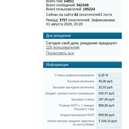
Всего тем:
54051
Всего сообщений:
542349
Всего пользователей:
105224
Сейчас на сайте
62
посетителя62 гостя.
Рекорд:
3757
посетителей. Зафиксирован
01 августа 2026, 20:28
Дни рождения
Сегодня свой день рождения празднуют
118 пользователей
.
Посмотреть все
Информация
Ставка рефинансирования
9,25 %
Базовая величина
45,00 руб.
Базовая арендная величина
20,03 руб.
Бюджет прожиточного минимума
530,37 руб.
Базовая ставка
297,00 руб.
Размер МЗП с 1 января
858,00 руб.
текущего года
Индексированная МЗП
858,00 руб.
Начисленная средняя зарплата
3 104,10 руб.
по республике