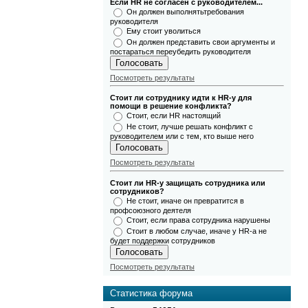
Если HR не согласен с руководителем...
Он должен выполнятьтребования
руководителя
Ему стоит уволиться
Он должен представить свои аргументы и
постараться переубедить руководителя
Посмотреть результаты
Стоит ли сотруднику идти к HR-у для
помощи в решение конфликта?
Стоит, если HR настоящий
Не стоит, лучше решать конфликт с
руководителем или с тем, кто выше него
Посмотреть результаты
Стоит ли HR-у защищать сотрудника или
сотрудников?
Не стоит, иначе он превратится в
профсоюзного деятеля
Стоит, если права сотрудника нарушены
Стоит в любом случае, иначе у HR-а не
будет поддержки сотрудников
Посмотреть результаты
Статистика форума