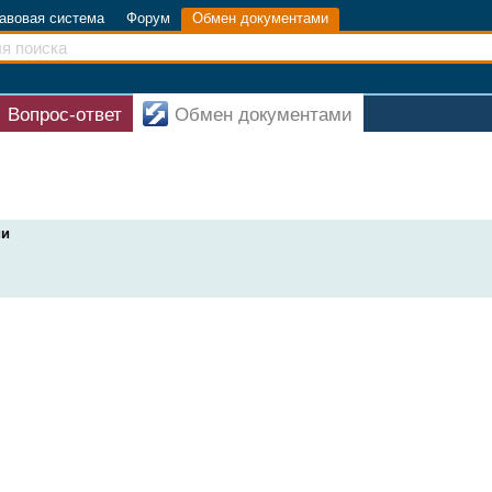
авовая система
Форум
Обмен документами
Вопрос-ответ
Обмен документами
ии