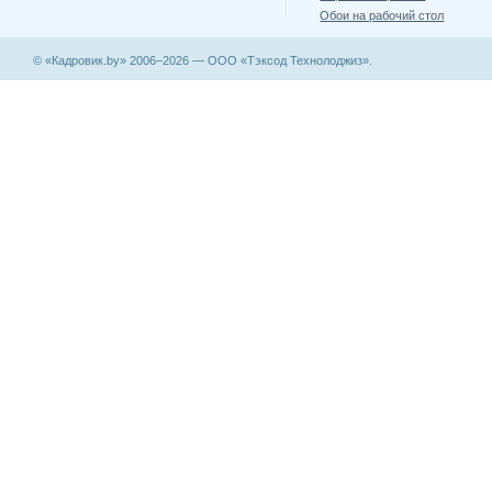
Обои на рабочий стол
© «Кадровик.by» 2006–2026 — ООО «Тэксод Технолоджиз».