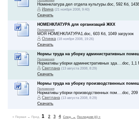
Положения
Номенклатура дел отдела культуры.doc, 592 Кб, 1438
Ирина
(21 ноября 2008, 9:40)
Скачать
НОМЕНКЛАТУРА для организаций ЖКХ
Положения
МОЯ НОМЕНКЛАТУРА1.doc, 603 Кб, 1049 загрузок
Олинка
(18 ноября 2008, 19:26)
Скачать
Нормы труда на уборку административных поме
Положения
Нормативы уборки административных зда….doc, 1,1 М
Светлана
(13 августа 2008, 8:29)
Скачать
Нормы труда на уборку производственных поме
Положения
Нормативы уборки производственных пом….doc, 209 К
Светлана
(13 августа 2008, 8:29)
Скачать
1
2
3
4
« Первая
← Пред.
След. →
Последняя (4) »