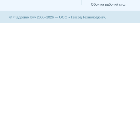
Обои на рабочий стол
© «Кадровик.by» 2006–2026 — ООО «Тэксод Технолоджиз».