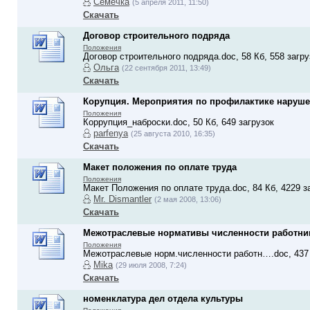
Семечка
(5 апреля 2011, 11:50)
Скачать
Договор строительного подряда
Положения
Договор строительного подряда.doc, 58 Кб, 558 загру
Ольга
(22 сентября 2011, 13:49)
Скачать
Корупция. Мероприятия по профилактике наруше
Положения
Коррупция_наброски.doc, 50 Кб, 649 загрузок
parfenya
(25 августа 2010, 16:35)
Скачать
Макет положения по оплате труда
Положения
Макет Положения по оплате труда.doc, 84 Кб, 4229 з
Mr. Dismantler
(2 мая 2008, 13:06)
Скачать
Межотраслевые нормативы численности работни
Положения
Межотраслевые норм.численности работн….doc, 437 
Mika
(29 июля 2008, 7:24)
Скачать
номенклатура дел отдела культуры